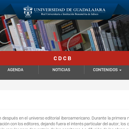
C D C B
AGENDA
NOTICIAS
CONTENIDOS
 después en el universo editorial iberoamericano. Durante la primera 
ación con los editores, dejando fuera el interés particular del autor; los 