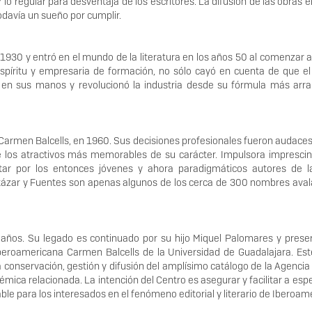
 lo regular para desventaja de los escritores. La difusión de las obras er
 todavía un sueño por cumplir.
930 y entró en el mundo de la literatura en los años 50 al comenzar a
 espíritu y empresaria de formación, no sólo cayó en cuenta de que e
a en sus manos y revolucionó la industria desde su fórmula más arra
 Carmen Balcells, en 1960. Sus decisiones profesionales fueron audaces
e los atractivos más memorables de su carácter. Impulsora imprescin
tar por los entonces jóvenes y ahora paradigmáticos autores de la
rtázar y Fuentes son apenas algunos de los cerca de 300 nombres ava
ños. Su legado es continuado por su hijo Miquel Palomares y prese
eroamericana Carmen Balcells de la Universidad de Guadalajara. Est
conservación, gestión y difusión del amplísimo catálogo de la Agencia 
démica relacionada. La intención del Centro es asegurar y facilitar a espe
ble para los interesados en el fenómeno editorial y literario de Iberoam