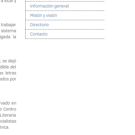
a local y
Información general
Misión y visión
 trabajar
Directorio
l sistema
Contacto
igada: la
; se dejó
dible del
s letras
lados por
rvado en
e Centro
Literaria
cialistas
érica.