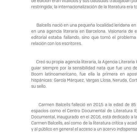
de edición eran vitalicios y sus cláusulas trabajaban por
restringida; la internacionalización de la literatura era
Balcells nació en una pequeña localidad leridana en 1
en una agencia literaria en Barcelona. Visionaria de
editorial estaba fallando, sino que tomó el problem
relación con los escritores.
Creó su propia agencia literaria, la Agencia Literaria
guiar siempre por la sensibilidad nata que fue uno d
Boom latinoamericano, fue ella la primera en apos
hispánicas: García Márquez, Vargas Llosa, Neruda, Co
su sello.
Carmen Balcells falleció en 2015 a la edad de 85 a
espacios como el Centro Documental de Literatura Ib
Documental, inaugurado en el 2016, está dedicado a la 
Carmen Balcells, así como de la literatura crítica y aca
y al público en general el acceso a un acervo indispensa