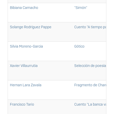
Bibiana Camacho
"Simón"
Solange Rodríguez Pappe
Cuento "A tiempo para d
Silvia Moreno-Garcia
Gótico
Xavier Villaurrutia
Selección de poesía de Xa
Hernan Lara Zavala
Fragmento de Charras
Francisco Tario
Cuento "La banca vacía"