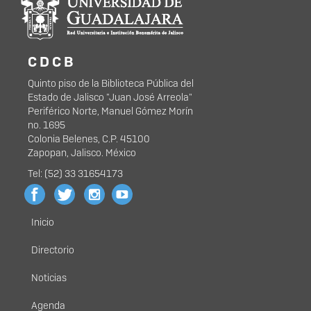
portal
C D C B
Quinto piso de la Biblioteca Pública del
Estado de Jalisco "Juan José Arreola"
Periférico Norte, Manuel Gómez Morín
no. 1695
Colonia Belenes, C.P. 45100
Zapopan, Jalisco. México
Tel: (52) 33 31654173
Inicio
Menú
principal
Directorio
Noticias
Agenda