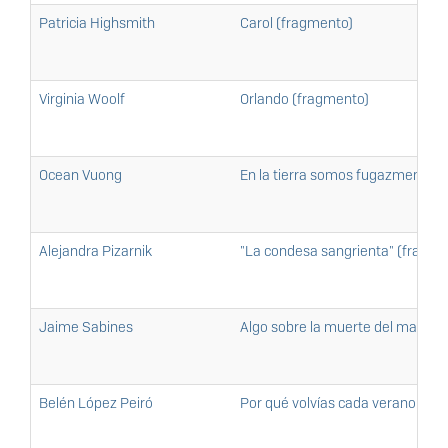
Patricia Highsmith
Carol (fragmento)
Virginia Woolf
Orlando (fragmento)
Ocean Vuong
En la tierra somos fugazmente g
Alejandra Pizarnik
"La condesa sangrienta" (fragme
Jaime Sabines
Algo sobre la muerte del mayor 
Belén López Peiró
Por qué volvías cada verano (fr