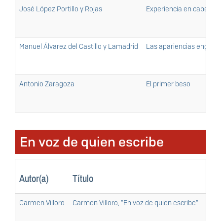
José López Portillo y Rojas
Experiencia en cabeza 
Manuel Álvarez del Castillo y Lamadrid
Las apariencias engaña
Antonio Zaragoza
El primer beso
En voz de quien escribe
Autor(a)
Título
Arc
Carmen Villoro
Carmen Villoro, "En voz de quien escribe"