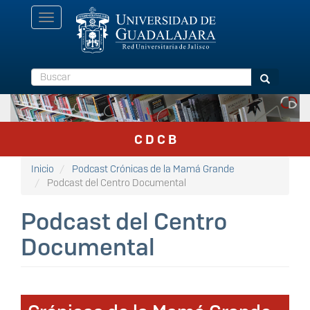
Pasar
Toggle
al
navigation
contenido
principal
Buscar
Buscar
C D C B
Inicio
Podcast Crónicas de la Mamá Grande
Podcast del Centro Documental
Podcast del Centro
Documental