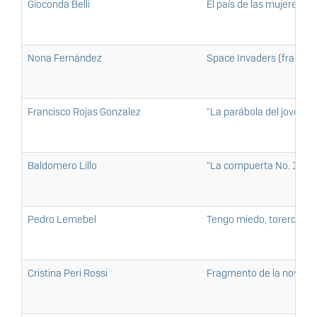
Gioconda Belli
El país de las mujeres
Nona Fernández
Space Invaders (fragme
Francisco Rojas Gonzalez
"La parábola del joven tu
Baldomero Lillo
"La compuerta No. 12"
Pedro Lemebel
Tengo miedo, torero (fr
Cristina Peri Rossi
Fragmento de la novela 