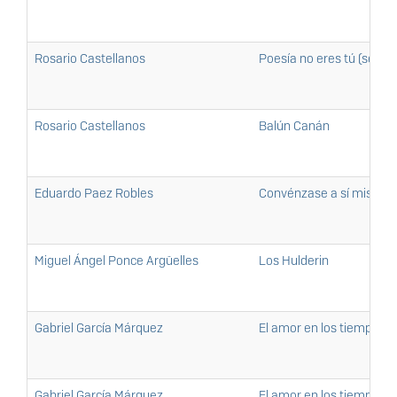
Rosario Castellanos
Poesía no eres tú (selec
Rosario Castellanos
Balún Canán
Eduardo Paez Robles
Convénzase a sí mismo d
Miguel Ángel Ponce Argüelles
Los Hulderin
Gabriel García Márquez
El amor en los tiempos d
Gabriel García Márquez
El amor en los tiempos d