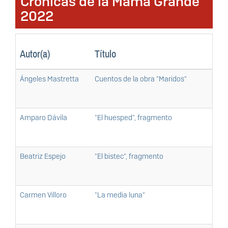
Crónicas de la Mamá Grande
2022
Autor(a)
Título
Ángeles Mastretta
Cuentos de la obra "Maridos"
Amparo Dávila
"El huesped", fragmento
Beatriz Espejo
"El bistec", fragmento
Carmen Villoro
"La media luna"