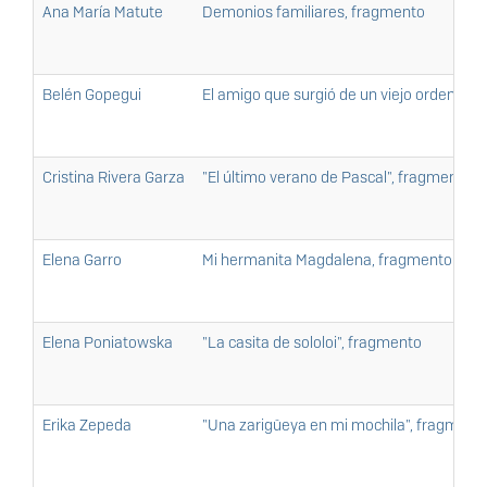
Ana María Matute
Demonios familiares, fragmento
Belén Gopegui
El amigo que surgió de un viejo ordenado
Cristina Rivera Garza
"El último verano de Pascal", fragmento
Elena Garro
Mi hermanita Magdalena, fragmento
Elena Poniatowska
"La casita de sololoi", fragmento
Erika Zepeda
"Una zarigüeya en mi mochila", fragment