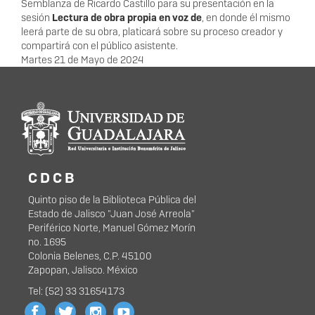
Descripción
Semblanza de Ricardo Castillo para su presentación en la
sesión
Lectura de obra propia en voz de
, en donde él mismo
leerá parte de su obra, platicará sobre su proceso creador y
compartirá con el público asistente.
Fecha
Martes 21 de Mayo de 2024
Información del
portal
C D C B
Quinto piso de la Biblioteca Pública del
Estado de Jalisco "Juan José Arreola"
Periférico Norte, Manuel Gómez Morín
no. 1695
Colonia Belenes, C.P. 45100
Zapopan, Jalisco. México
Tel: (52) 33 31654173