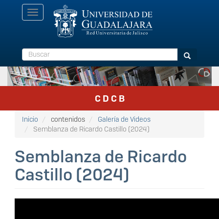
Pasar
Toggle
al
navigation
contenido
principal
Buscar
Buscar
C D C B
Inicio
contenidos
Galería de Videos
Semblanza de Ricardo Castillo (2024)
Semblanza de Ricardo
Castillo (2024)
video_galeria