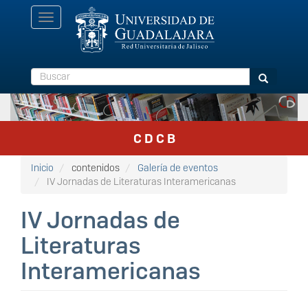
Pasar
Toggle
al
navigation
contenido
principal
Buscar
Buscar
C D C B
Inicio
contenidos
Galería de eventos
IV Jornadas de Literaturas Interamericanas
IV Jornadas de
Literaturas
Interamericanas