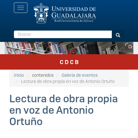
Pasar
Toggle
al
navigation
contenido
principal
Buscar
Buscar
C D C B
Inicio
contenidos
Galería de eventos
Lectura de obra propia en voz de Antonio Ortuño
Lectura de obra propia
en voz de Antonio
Ortuño