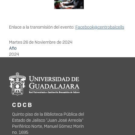
Enlace a la transmisión del evento:
Facebook@centrobalcells
Martes 26 de Noviembre de 2024
Año
2024
Información del
portal
C D C B
Quinto piso de la Biblioteca Pública del
Estado de Jalisco "Juan José Arreola"
Periférico Norte, Manuel Gómez Morín
no. 1695