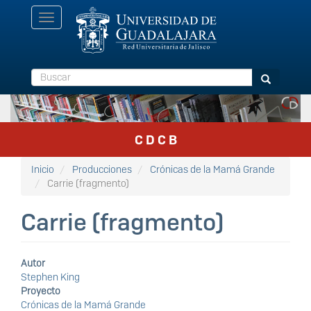
Pasar
Toggle
al
navigation
contenido
principal
Buscar
Buscar
C D C B
Inicio
Producciones
Crónicas de la Mamá Grande
Carrie (fragmento)
Carrie (fragmento)
Autor
Stephen King
Proyecto
Crónicas de la Mamá Grande