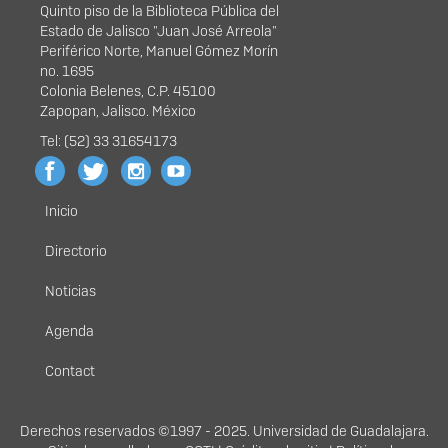
Quinto piso de la Biblioteca Pública del
Estado de Jalisco "Juan José Arreola"
Periférico Norte, Manuel Gómez Morín
no. 1695
Colonia Belenes, C.P. 45100
Zapopan, Jalisco. México
Tel: (52) 33 31654173
Inicio
Menú
principal
Directorio
Noticias
Agenda
Contact
Derechos
Derechos reservados ©1997 - 2025. Universidad de Guadalajara.