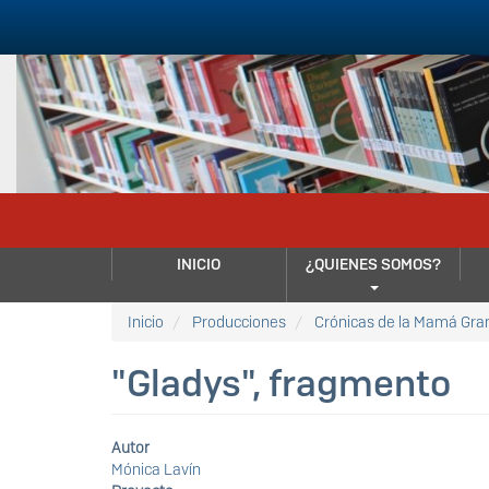
Pasar
al
contenido
principal
NAVEGACIÓN
INICIO
¿QUIENES SOMOS?
PRINCIPAL
Inicio
Producciones
Crónicas de la Mamá Gra
"Gladys", fragmento
Autor
Mónica Lavín