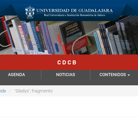
C D C B
AGENDA
NOTICIAS
CONTENIDOS
nde
"Gladys", fragmento