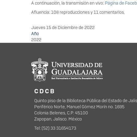
A continuación, la transmisión en vivo:
Página de Faceb
Afluencia: 108 reproducciones y 11 comentarios.
Jueves 15 de Diciembre de 2022
Año
2022
Información del portal
C D C B
Quinto piso de la Biblioteca Pública del Estado de Jal
Periférico Norte, Manuel Gómez Morín no. 1695
Colonia Belenes, C.P. 45100
Zapopan, Jalisco. México
Tel: (52) 33 31654173