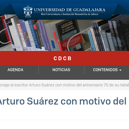
C D C B
AGENDA
NOTICIAS
CONTENIDOS
aje al escritor Arturo Suárez con motivo del aniversario 75 de su natal
Arturo Suárez con motivo del 