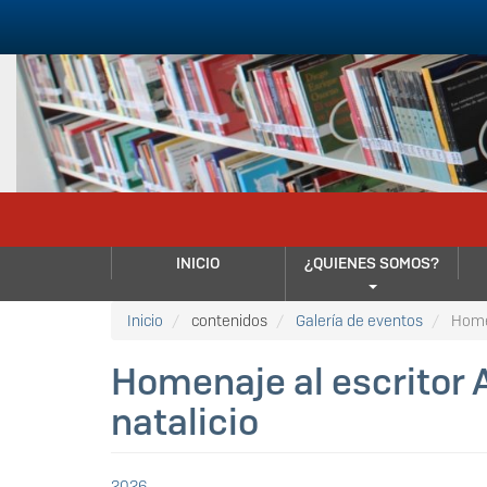
Pasar
al
contenido
principal
NAVEGACIÓN
INICIO
¿QUIENES SOMOS?
PRINCIPAL
Inicio
contenidos
Galería de eventos
Homen
Homenaje al escritor 
natalicio
2026