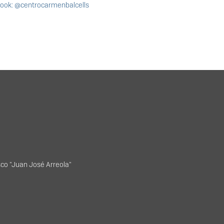
ook: @centrocarmenbalcells
isco "Juan José Arreola"