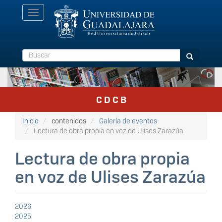
Pasar
Toggle
al
navigation
contenido
principal
Buscar
Buscar
C D C B
Inicio
contenidos
Galería de eventos
Lectura de obra propia en voz de Ulises Zarazúa
Lectura de obra propia
en voz de Ulises Zarazúa
2026
2025