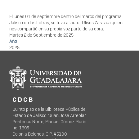
El lunes 01 de septiembre dentro del marco del programa
Jalisco en las Letras, se tuvo al autor Ulises Zarazúa quien
nos compartió en su propia voz parte de su obra.
Martes 2 de Septiembre de 2025
Año
2025
Información del
portal
C D C B
Quinto piso de la Biblioteca Pública del
Estado de Jalisco "Juan José Arreola"
Periférico Norte, Manuel Gómez Morín
no. 1695
Colonia Belenes, C.P. 45100