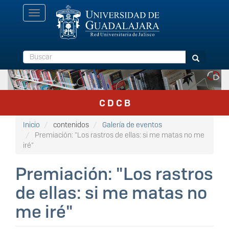
Pasar
Toggle
al
navigation
contenido
principal
Buscar
Buscar
C D C B
Inicio
contenidos
Galería de eventos
Premiación: "Los rastros de ellas: si me matas no me
iré"
Premiación: "Los rastros
de ellas: si me matas no
me iré"