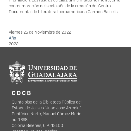
conmemoración del sexto año de la creación del Centro
Documental de Literatura Iberoamericana Carmen Balcells
Viernes 25 de Noviembre de 2022
Año
2022
Información del
portal
C D C B
Quinto piso de la Biblioteca Pública del
Estado de Jalisco "Juan José Arreola"
Periférico Norte, Manuel Gómez Morín
no. 1695
Colonia Belenes, C.P. 45100