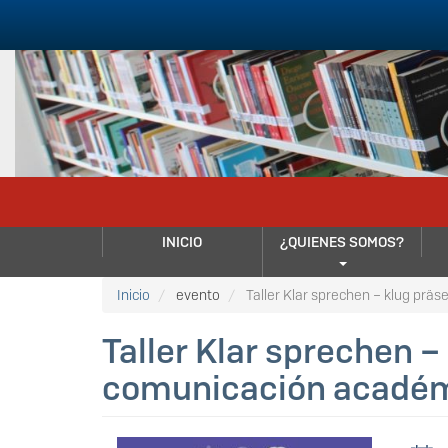
Pasar
al
contenido
principal
NAVEGACIÓN
INICIO
¿QUIENES SOMOS?
PRINCIPAL
Inicio
evento
Taller Klar sprechen – klug präs
Taller Klar sprechen –
comunicación académi