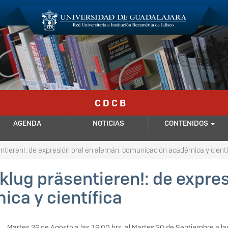
C D C B
AGENDA
NOTICIAS
CONTENIDOS
entieren!: de expresión oral en alemán: comunicación académica y cientí
 klug präsentieren!: de expre
ca y científica
Martes 26 de Agosto a las 16:00 hrs.
al
Martes 30 de Septiembre a las