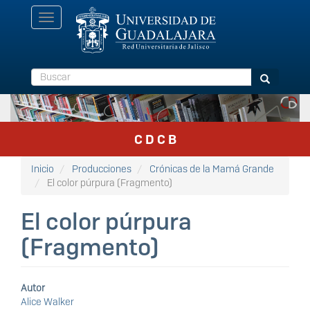
Pasar
Toggle
al
navigation
contenido
principal
Buscar
Buscar
C D C B
Inicio
Producciones
Crónicas de la Mamá Grande
El color púrpura (Fragmento)
El color púrpura
(Fragmento)
Autor
Alice Walker