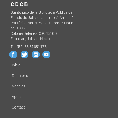
C D C B
Quinto piso de la Biblioteca Pública del
Estado de Jalisco "Juan José Arreola"
Periférico Norte, Manuel Gómez Morín
no. 1695
Colonia Belenes, C.P. 45100
Zapopan, Jalisco. México
Tel: (52) 33 31654173
Inicio
Menú
principal
Directorio
Noticias
Agenda
Contact